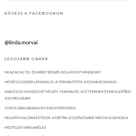
KÖVESS A FACEBOOKON
@linda.morvai
LEGÚJABB CIKKEK
MI AZ AZ A2 TEJ, ÉS MIÉRT BESZÉL RÓLA MOST MINDENKI?
HÉVÍZ LEGSZEBB LÁTNIVALÓI: A TERMÁLTÓTÓL A RÓMAI ROMOKIG
MAKÓ EGY HOSSZÚ HÉTVÉGÉN: TERMÁLVÍZ, JÓ ÉTTERMEK ÉS MEGLEPŐEN
SOK PROGRAM
TÚRÓS-SÁRGABARACKOS KENYÉRPUDING
NEGATÍV KALÓRIÁS ÉTELEK: A DIÉTÁK LEGSZÍVÓSABB VÁROSI LEGENDÁJA
MEZTELEN VARGABÉLES