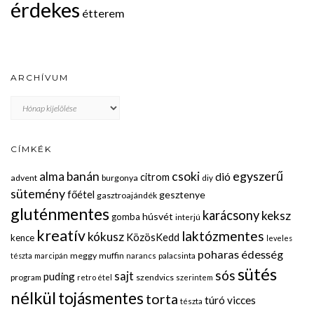
érdekes
étterem
ARCHÍVUM
Archívum
CÍMKÉK
egyszerű
alma
banán
csoki
dió
citrom
advent
burgonya
diy
sütemény
főétel
gesztenye
gasztroajándék
gluténmentes
karácsony
keksz
húsvét
gomba
interjú
kreatív
laktózmentes
kókusz
KözösKedd
kence
leveles
poharas édesség
meggy
muffin
palacsinta
tészta
marcipán
narancs
sütés
sós
sajt
puding
program
szendvics
retro étel
szerintem
nélkül
tojásmentes
torta
túró
vicces
tészta