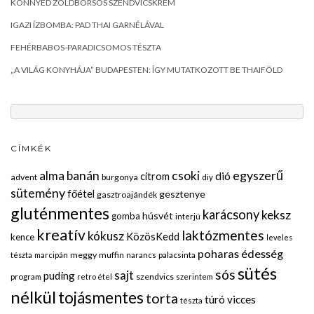
KÖNNYED ZÖLDBORSÓS SZENDVICSKRÉM
IGAZI ÍZBOMBA: PAD THAI GARNÉLÁVAL
FEHÉRBABOS-PARADICSOMOS TÉSZTA
„A VILÁG KONYHÁJA” BUDAPESTEN: ÍGY MUTATKOZOTT BE THAIFÖLD
CÍMKÉK
egyszerű
alma
banán
csoki
dió
citrom
advent
burgonya
diy
sütemény
főétel
gesztenye
gasztroajándék
gluténmentes
karácsony
keksz
húsvét
gomba
interjú
kreatív
laktózmentes
kókusz
KözösKedd
kence
leveles
poharas édesség
meggy
muffin
palacsinta
tészta
marcipán
narancs
sütés
sós
sajt
puding
program
szendvics
retro étel
szerintem
nélkül
tojásmentes
torta
túró
vicces
tészta