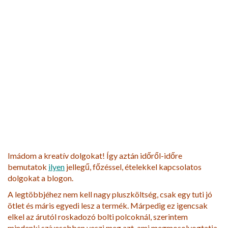
Imádom a kreatív dolgokat! Így aztán időről-időre
bemutatok
ilyen
jellegű, főzéssel, ételekkel kapcsolatos
dolgokat a blogon.
A legtöbbjéhez nem kell nagy pluszköltség, csak egy tuti jó
ötlet és máris egyedi lesz a termék. Márpedig ez igencsak
elkel az árutól roskadozó bolti polcoknál, szerintem
mindenki szívesebben veszi meg azt, ami megmosolyogtatja