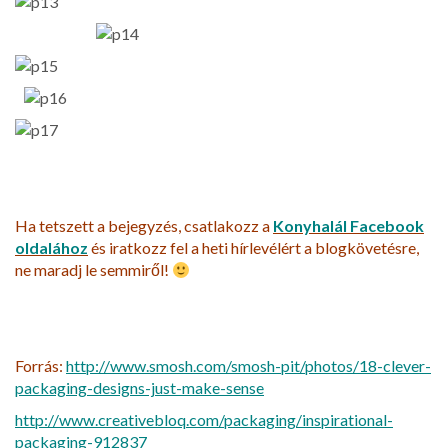
Ha tetszett a bejegyzés, csatlakozz a
Konyhalál
Facebook
oldalához
és iratkozz fel a heti hírlevélért a blogkövetésre,
ne maradj le semmiről!
Forrás:
http://www.smosh.com/smosh-pit/photos/18-clever-
packaging-designs-just-make-sense
http://www.creativebloq.com/packaging/inspirational-
packaging-912837